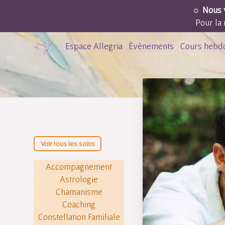
☼ Nous v
Pour la 
Espace Allegria
Évènements
Cours hebd
Voir tous les soins
Accompagnement
Astrologie
Chamanisme
Coaching
Constellation Familiale