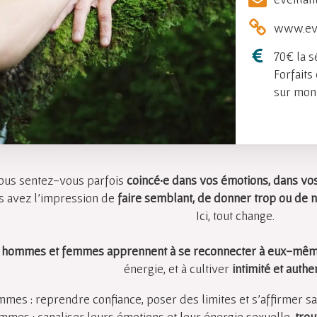
www.eve
70€ la s
Forfaits
sur mon 
ous sentez-vous parfois
coincé·e dans vos émotions, dans vos
s avez l’impression de
faire semblant, de donner trop ou de 
Ici, tout change.
,
hommes et femmes apprennent à se reconnecter à eux-mê
énergie, et à cultiver
intimité et authen
mmes : reprendre confiance, poser des limites et s’affirmer san
mmes : canaliser leurs émotions et leur énergie sexuelle,
trou