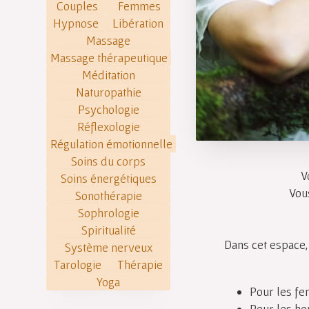
Couples
Femmes
Hypnose
Libération
Massage
Massage thérapeutique
Méditation
Naturopathie
Psychologie
Réflexologie
Régulation émotionnelle
Soins du corps
V
Soins énergétiques
Vou
Sonothérapie
Sophrologie
Spiritualité
Dans cet espace
Système nerveux
Tarologie
Thérapie
Yoga
Pour les fe
Pour les ho