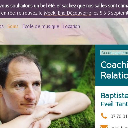
ous souhaitons un bel été, et sachez que nos salles sont clim
rentrée, retrouvez le
Week-End Découverte
les 5 & 6 septem
os
Soins
École de musique
Location
Accompagneme
Coachi
Relati
Baptist
Eveil Tan
07 70 01
eveilta