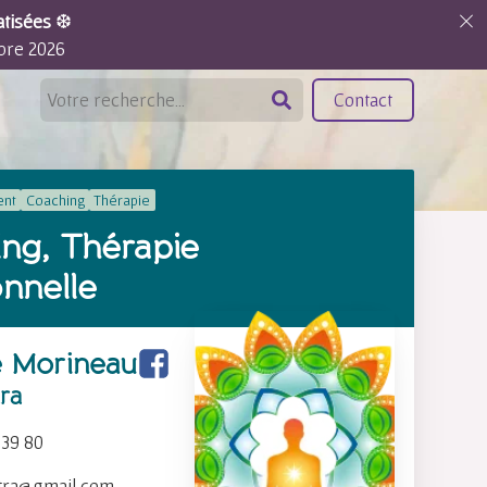
atisées
❆
bre 2026
Contact
nt
Coaching
Thérapie
ng, Thérapie
onnelle
e Morineau
tra
 39 80
ntra@gmail.com