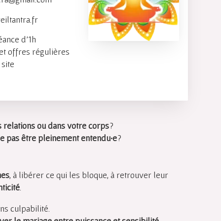
iltantra.fr
éance d'1h
 et offres régulières
site
 relations ou dans votre corps
?
ne pas être pleinement entendu·e
?
mes
, à libérer ce qui les bloque, à retrouver leur
ticité
.
s culpabilité.
ver le mariage entre puissance et sensibilité
,